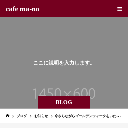
cafe ma-no
こ
こ
に
説
明
を
入
力
し
ま
す
。
BLOG
ブログ
お知らせ
今さらながらゴールデンウィークをいただきます。