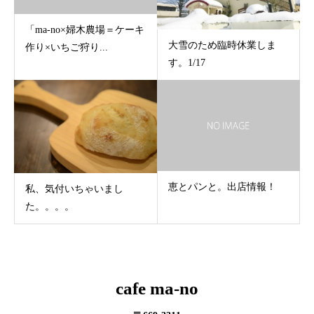
「ma-no×婦木農場＝ケーキ
大雪のため臨時休業しま
作り×いちご狩り...
す。1/17
恵とパンと。出店情報！
私、気付いちゃいまし
た。。。。
cafe ma-no