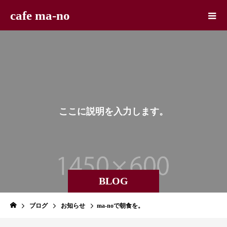
cafe ma-no
こ
こ
に
説
明
を
入
力
し
ま
す
。
BLOG
ブログ
お知らせ
ma-noで朝食を。