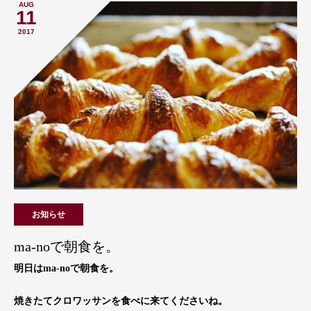
AUG
11
2017
お知らせ
ma-noで朝食を。
明日はma-noで朝食を。
焼きたてクロワッサンを食べに来てくださいね。