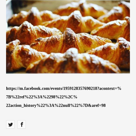
https://m.facebook.com/
events/
1959128357690218?acontext=%
7B%22ref%22%3A%2298%22%2C%
22action_history%22%3A%22n
ull%22%7D&aref=98