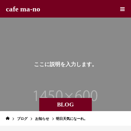
cafe ma-no
こ
こ
に
説
明
を
入
力
し
ま
す
。
BLOG
ブログ
お知らせ
明日天気になーれ。