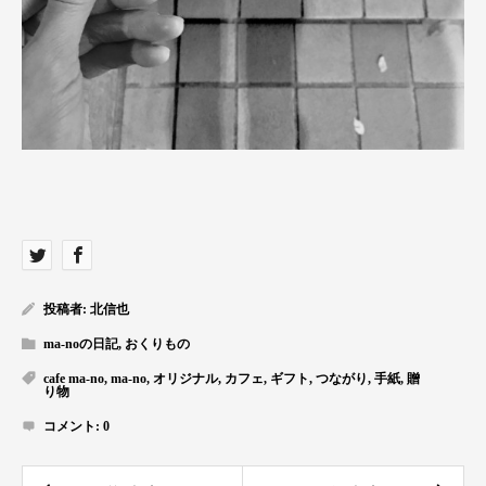
投稿者:
北信也
ma-noの日記
,
おくりもの
cafe ma-no
,
ma-no
,
オリジナル
,
カフェ
,
ギフト
,
つながり
,
手紙
,
贈
り物
コメント:
0