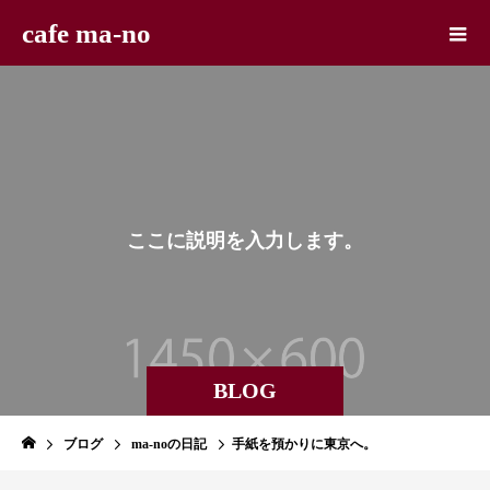
cafe ma-no
こ
こ
に
説
明
を
入
力
し
ま
す
。
こ
こ
BLOG
ブログ
ma-noの日記
手紙を預かりに東京へ。