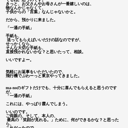
きっと、お父さんやお母さんが一番嬉しいのは、
物なんかじゃなくて、
子供からの「言葉」なんじゃないかと。
だから、預かりに来ました。
「一通の手紙」
手紙も、
送ってもらえばいいだけの話なのですが、
せっかくなら、
そんな大切な手紙も、
直接預かれないかな？と思いたって、相談。
いいですよー。
気軽にお返事をいただいたので、
飛行機でぷわーっと東京やってきました。
ma-noのギフトだけでも、十分に喜んでもらえると思うのです
が、
「一通の手紙」
これには、やっぱり霞んでしまう。
いいのです。
ご両親の、そして、本人の、
最高の「笑顔が見れる。」ために、何ができるかな？と思った
ら、
これだったので。