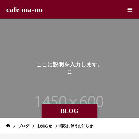
cafe ma-no
こ
こ
に
説
明
を
入
力
し
ま
す
。
こ
こ
に
説
BLOG
ブログ
お知らせ
増税に伴うお知らせ