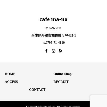
cafe ma-no
〒669-3311
兵庫県丹波市柏原町母坪402-1
℡0795-71-4110
HOME
Online Shop
ACCESS
RECRUIT
CONTACT
Copyright © cafe ma-no All Rights Reserved.