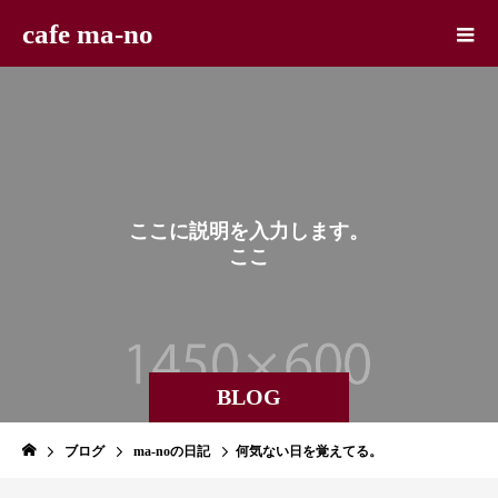
cafe ma-no
こ
こ
に
説
明
を
入
力
し
ま
す
。
こ
こ
に
説
明
を
BLOG
ブログ
ma-noの日記
何気ない日を覚えてる。