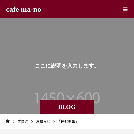
cafe ma-no
こ
こ
に
説
明
を
入
力
し
ま
す
。
BLOG
ブログ
お知らせ
「休む勇気」