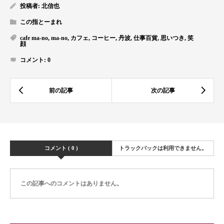
投稿者:
北信也
この指とーまれ
cafe ma-no
,
ma-no
,
カフェ
,
コーヒー
,
丹波
,
仕事百貨
,
思いつき
,
笑
顔
コメント:
0
コメント ( 0 )
トラックバックは利用できません。
この記事へのコメントはありません。