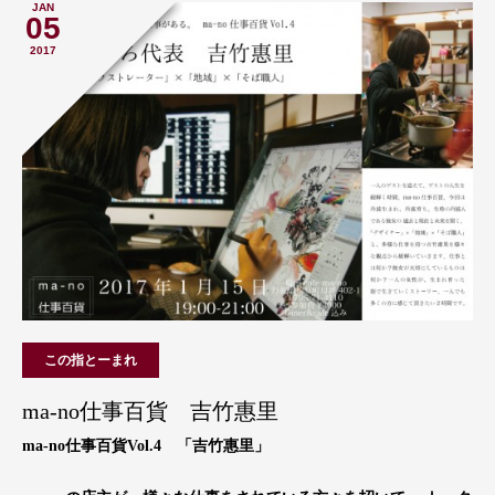
JAN
05
2017
この指とーまれ
ma-no仕事百貨 吉竹惠里
ma-no仕事百貨Vol.4 「吉竹惠里」