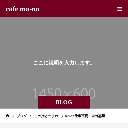
cafe ma-no
こ
こ
に
説
明
を
入
力
し
ま
す
。
BLOG
ブログ
この指とーまれ
ma-no仕事百貨 吉竹惠里