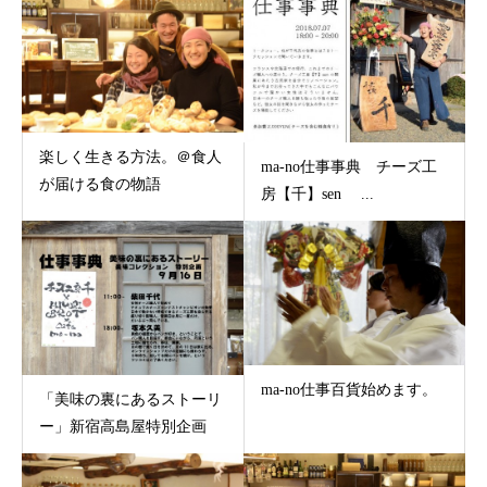
楽しく生きる方法。＠食人
ma-no仕事事典 チーズ工
が届ける食の物語
房【千】sen ...
ma-no仕事百貨始めます。
「美味の裏にあるストーリ
ー」新宿高島屋特別企画