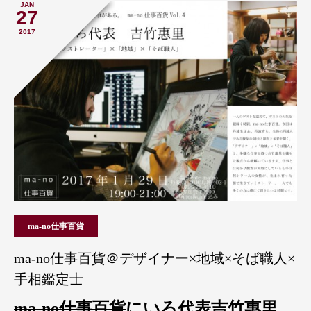
JAN
27
2017
ma-no仕事百貨
ma-no仕事百貨＠デザイナー×地域×そば職人×
手相鑑定士
ma-no仕事百貨
にいろ代表吉竹惠里
。