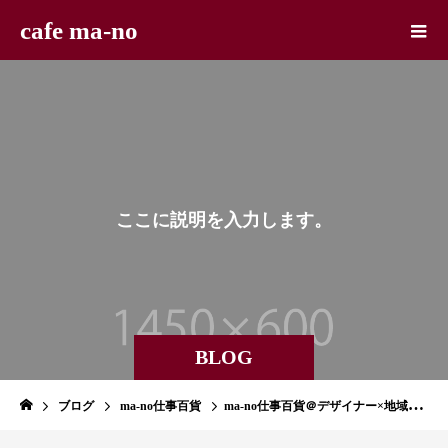
cafe ma-no
こ
こ
に
説
明
を
入
力
し
ま
す
。
BLOG
ブログ
ma-no仕事百貨
ma-no仕事百貨＠デザイナー×地域×そば職人×手相鑑定士